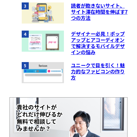
読者が飽きないサイト、
3
サイト滞在時間を伸ばす7
つの方法
デザイナー必見！ポップ
4
アップとアコーディオン
で解決するモバイルデザ
インの悩み
ユニークで目を引く！魅
5
力的なファビコンの作り
方