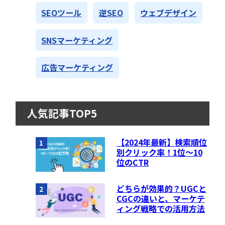
SEOツール
逆SEO
ウェブデザイン
SNSマーケティング
広告マーケティング
人気記事TOP5
【2024年最新】検索順位
1
別クリック率！1位〜10
位のCTR
どちらが効果的？UGCと
2
CGCの違いと、マーケテ
ィング戦略での活用方法