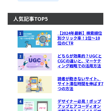
人気記事TOP5
【2024年最新】検索順位
1
別クリック率！1位〜10
位のCTR
どちらが効果的？UGCと
2
CGCの違いと、マーケテ
ィング戦略での活用方法
読者が飽きないサイト、
3
サイト滞在時間を伸ばす7
つの方法
デザイナー必見！ポップ
4
アップとアコーディオン