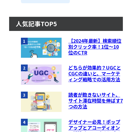
人気記事TOP5
【2024年最新】検索順位
1
別クリック率！1位〜10
位のCTR
どちらが効果的？UGCと
2
CGCの違いと、マーケテ
ィング戦略での活用方法
読者が飽きないサイト、
3
サイト滞在時間を伸ばす7
つの方法
デザイナー必見！ポップ
4
アップとアコーディオン