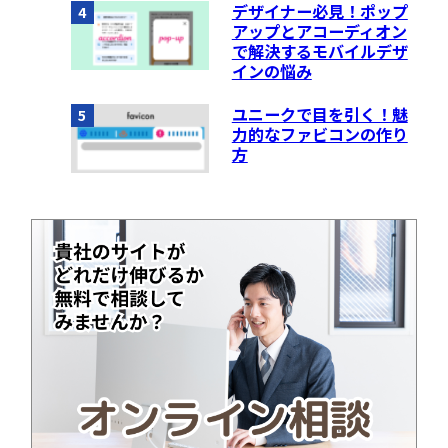
デザイナー必見！ポップ
4
アップとアコーディオン
で解決するモバイルデザ
インの悩み
ユニークで目を引く！魅
5
力的なファビコンの作り
方