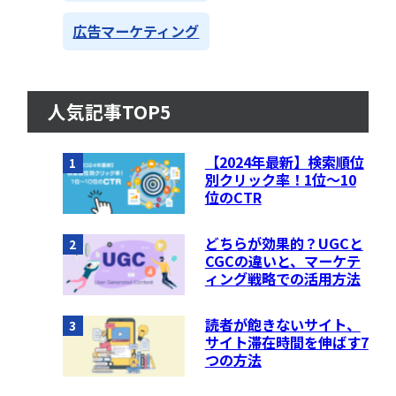
広告マーケティング
人気記事TOP5
【2024年最新】検索順位
1
別クリック率！1位〜10
位のCTR
どちらが効果的？UGCと
2
CGCの違いと、マーケテ
ィング戦略での活用方法
読者が飽きないサイト、
3
サイト滞在時間を伸ばす7
つの方法