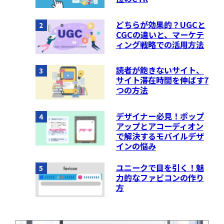
どちらが効果的？UGCと
2
CGCの違いと、マーケテ
ィング戦略での活用方法
読者が飽きないサイト、
3
サイト滞在時間を伸ばす7
つの方法
デザイナー必見！ポップ
4
アップとアコーディオン
で解決するモバイルデザ
インの悩み
ユニークで目を引く！魅
5
力的なファビコンの作り
方