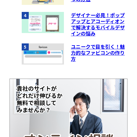
デザイナー必見！ポップ
4
アップとアコーディオン
で解決するモバイルデザ
インの悩み
ユニークで目を引く！魅
5
力的なファビコンの作り
方