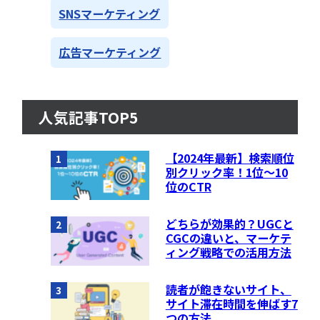
SNSマーケティング
広告マーケティング
人気記事TOP5
【2024年最新】検索順位
1
別クリック率！1位〜10
位のCTR
どちらが効果的？UGCと
2
CGCの違いと、マーケテ
ィング戦略での活用方法
読者が飽きないサイト、
3
サイト滞在時間を伸ばす7
つの方法