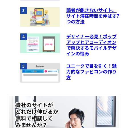
読者が飽きないサイト、
3
サイト滞在時間を伸ばす7
つの方法
デザイナー必見！ポップ
4
アップとアコーディオン
で解決するモバイルデザ
インの悩み
ユニークで目を引く！魅
5
力的なファビコンの作り
方