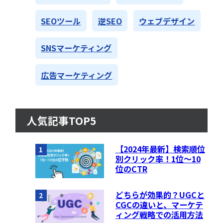
SEOツール
逆SEO
ウェブデザイン
SNSマーケティング
広告マーケティング
人気記事TOP5
【2024年最新】検索順位
1
別クリック率！1位〜10
位のCTR
どちらが効果的？UGCと
2
CGCの違いと、マーケテ
ィング戦略での活用方法